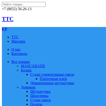
+7 (8652) 56-26-13
TTC
0
Р
TTC
Магазин
О нас
Контакты
Все товары
MASCARADE
Боларс
Сухие строительные смеси
Плиточные клеи
Декоративные штукатурки
Домовик
Штукатурки
Шпатлевка
Сухие смеси
Грунты