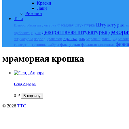
Краски
Лаки
Ризолин
Теги
Штукатурка
Фасадная штукатурка
а
Влагостойкая штукатурка
декора
декоративная штукатурка
грунт
глубокого
краска
лак
короед
кракелюр
маскарад
штукатурка
маракеш
мелов
финиш
фактурная
травертин
трещины
фасадная
финишная
фабула
мраморная крошка
Сенд Аврора
0
Р
© 2026
TTC