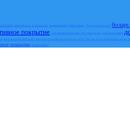
боларс
криловая
акриловое покрытие
акриловый
байрамикс
бетоноконтакт
тивное покрытие
д
для венецианских штукатурок
для потолков
песок
ая
мраморная крошка
мягкая кровля краснодар цена
под венецианскую
п
ное покрытие
шпатлевка