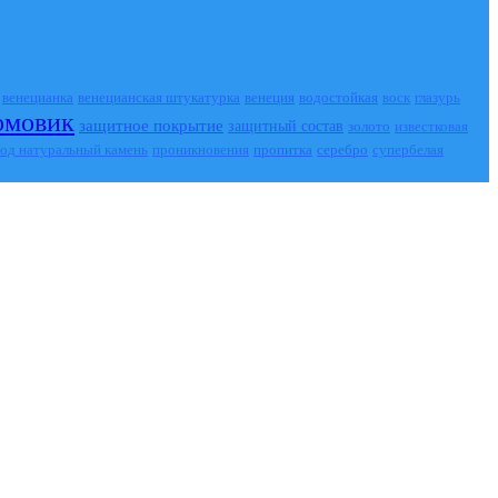
венецианка
венецианская штукатурка
венеция
водостойкая
воск
глазурь
омовик
защитное покрытие
защитный состав
золото
известковая
пропитка
серебро
од натуральный камень
проникновения
супербелая