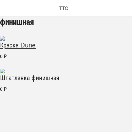
TTC
финишная
Краска Dune
0
Р
Шпатлевка финишная
0
Р